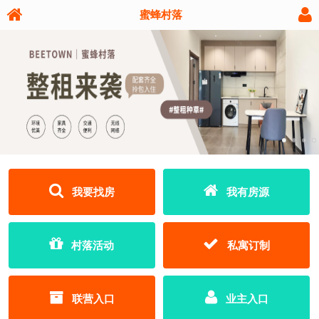
蜜蜂村落
我要找房
我有房源
村落活动
私寓订制
联营入口
业主入口