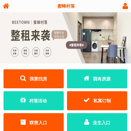
蜜蜂村落
我要找房
我有房源
村落活动
私寓订制
联营入口
业主入口